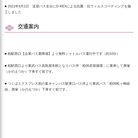
■ 2021年9月1日 送迎バス全台にD-REXによる抗菌・抗ウィルスコーティングを施
工しました
交通案内
■ 柏駅西口【企業バス乗降場】より無料シャトルバス運行中です（約10分）
■ 柏駅西口より東武バス高島屋本館となりバス停「柏
05
若柴循環」
に乗車して庚塚
（かのえづか）下車すぐ前です。
■ つくばエクスプレス柏の葉キャンパス駅東口バス停より東武バス「
柏
09
松ヶ崎経
由」庚塚（かのえづか）下車すぐ前です。