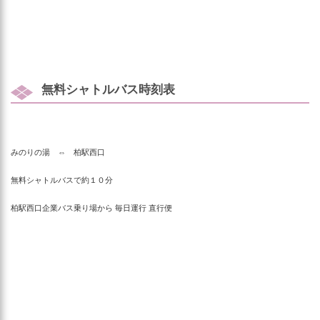
無料シャトルバス時刻表
みのりの湯 ⇔ 柏駅西口
無料シャトルバスで約１０分
柏駅西口企業バス乗り場から 毎日運行 直行便