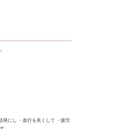
い
発にし ・血行を良くして ・疲労
です。